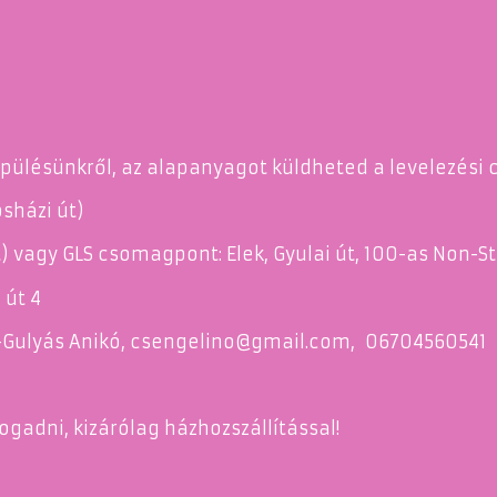
epülésünkről, az alapanyagot küldheted a levelezési 
sházi út)
t) vagy GLS csomagpont: Elek, Gyulai út, 100-as Non-
 út 4
Gulyás Anikó, csengelino
@
gmail.com, 06704560541
adni, kizárólag házhozszállítással!