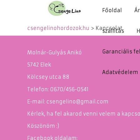
Főoldal
Á
csengelinohordozok.hu
Kapcsolat
szállítás
H
Garanciális f
Molnár-Gulyás Anikó
5742 Elek
Adatvédelem
Kölcsey utca 88
Telefon: 0670/456-0541
E-mail: csengelino
@
gmail.com
Kérlek, ha fel akarod venni velem a kapcsol
Köszönöm :)
Facebook oldalam: