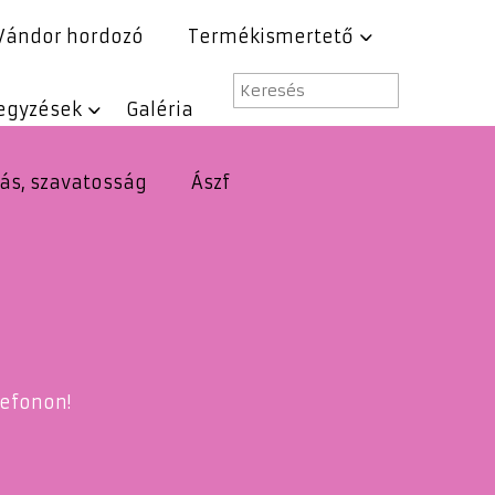
Vándor hordozó
Termékismertető
egyzések
Galéria
lás, szavatosság
Ászf
lefonon!