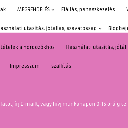
rak
MEGRENDELÉS
Elállás, panaszkezelés
asználati utasítás, jótállás, szavatosság
Blogbej
eltételek a hordozókhoz
Használati utasítás, jótál
Impresszum
szállítás
atot, írj E-mailt, vagy hívj munkanapon 9-15 óráig te